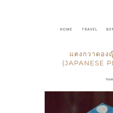
HOME
TRAVEL
BE
แตงกวาดองญี่ป
(JAPANESE 
THURS