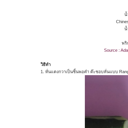
นํ
Chines
น
พริ
Source : Ad
วิธีทำ
1. หั่นแตงกวาเป็นชิ้นพอคำ ต๊ะชอบหั่นแบบ Rangir