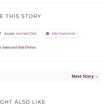
E THIS STORY
SHARE ON TWITTER
PIN THIS POST
Salad and Side Dishes
:
Next Story →
GHT ALSO LIKE