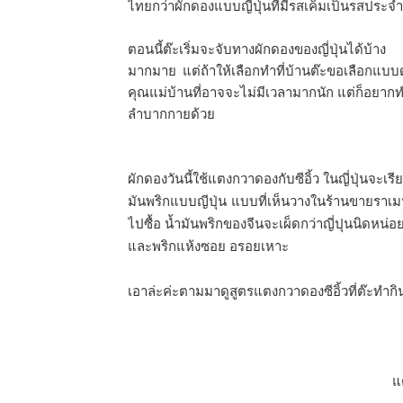
ไทยกว่าผักดองแบบญี่ปุ่นที่มีรสเค็มเป็นรสประจำชา
ตอนนี้ต๊ะเริ่มจะจับทางผักดองของญี่ปุ่นได้บ้
มากมาย แต่ถ้าให้เลือกทำที่บ้านต๊ะขอเลือกแบ
คุณแม่บ้านที่อาจจะไม่มีเวลามากนัก แต่ก็อยาก
ลำบากกายด้วย
ผักดองวันนี้ใช้แตงกวาดองกับซีอิ้ว ในญี่ปุ่นจะเรี
มันพริกแบบญีปุ่น แบบที่เห็นวางในร้านขายราเมน 
ไปซื้อ นํ้ามันพริกของจีนจะเผ็ดกว่าญี่ปุนนิดหน่อ
และพริกแห้งซอย อรอยเหาะ
เอาล่ะค่ะตามมาดูสูตรแตงกวาดองซีอิ้วที่ต๊ะทำก
แ