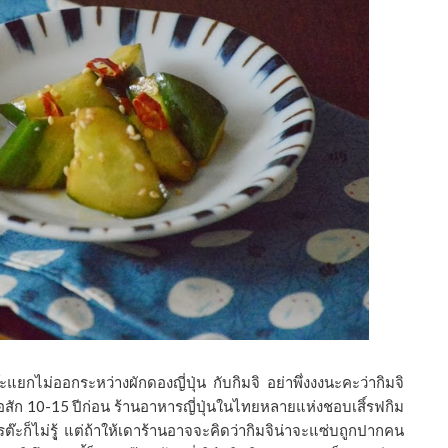
แยกไม่ออกระหว่างผักดองญี่ปุ่น กับกิมจิ อย่าพึ่งงงนะคะว่ากิมจิ
ื่อสัก 10-15 ปีก่อน ร้านอาหารญี่ปุ่นในไทยหลายแห่งชอบเสิ์รฟกิม
๊ะก็ไม่รุู้ แต่ถ้าให้เดาร้านอาจจะคิดว่ากิมจิน่าจะแซ่บถูกปากคน