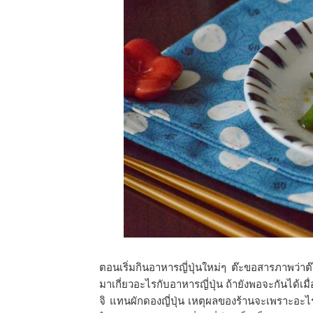
ตอนเริ่มกินอาหารญี่ปุ่นใหม่ๆ ต๊ะขอสารภาพว่าต๊ะ
มาเกี่ยวอะไรกับอาหารญี่ปุ่น ถ้ายังพอจะกันได้เม
จิ แทนผักดองญี่ปุ่น เหตุผลของร้านจะเพราะอะไรต