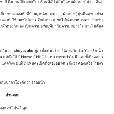
ติ ถึงตอนนี้ก็เถอะต๊ะว่าร้านที่เสิร์ฟกิมจิแทนผักดองก็น่าจะมีนะ
าง ก็เลยของลองทำที่บ้านดูหน่อยนะคะ ผักดองญี่ปุ่นมีหลายอย่าง
บดองสด ใช้เวลาไม่นาน ผักยังกรอบ รสไม่เค็มมาก เหมาะสำหรับ
ทำผักดองกินเอง เป็นความอร่อยที่มากับความสบายใจ และไม่ต้อง
ยกกันว่า
shoyuzuke
สูตรดั้งเดิมจริงๆ ใช้ดองกับ La Yu หรือ นํ้า
แต่ต๊ะใช้ Chinese Chili Oil แทน เพราะว่าไม่มี และขี้เกียจออก
ย แต่จริงๆ มันก็ไม่เห็นตะเผ็ดทั้งสองอย่างนะต๊ะว่า ดองเสร็จโรยงา
ินกับซาดาโอะดีกว่า อร่อยน้า
ส่วนผสม
ตงกวาญี่ปุ่น 1 ลูก