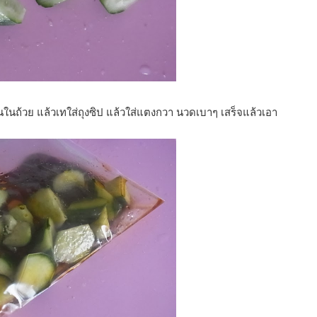
ันในถ้วย แล้วเทใส่ถุงซิป แล้วใส่แตงกวา นวดเบาๆ เสร็จแล้วเอา