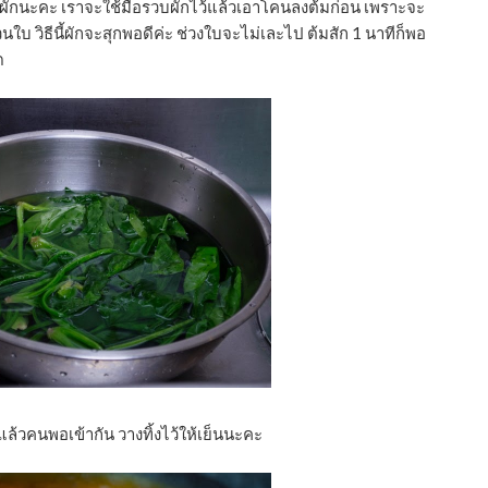
้วยผักนะคะ เราจะใช้มือรวบผักไว้แล้วเอาโคนลงต้มก่อน เพราะจะ
นใบ วิธีนี้ผักจะสุกพอดีค่ะ ช่วงใบจะไม่เละไป ต้มสัก 1 นาทีก็พอ
ด
ุ แล้วคนพอเข้ากัน วางทิ้งไว้ให้เย็นนะคะ