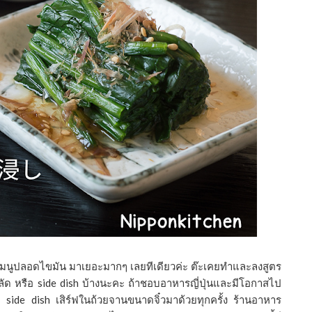
ผัก เมนูปลอดไขมัน มาเยอะมากๆ เลยทีเดียวค่ะ ต๊ะเคยทำและลงสูตร
ลัด หรือ side dish บ้างนะคะ ถ้าชอบอาหารญี่ปุ่นและมีโอกาสไป
ี side dish เสิร์ฟในถ้วยจานขนาดจิ๋วมาด้วยทุกครั้ง ร้านอาหาร