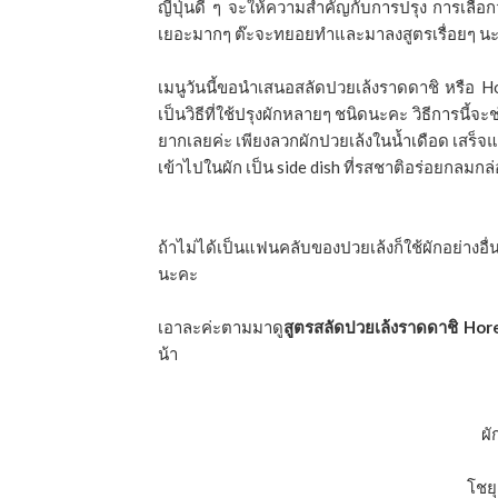
ญี่ปุ่นดี ๆ จะให้ความสำคัญกับการปรุง การเลือกว
เยอะมากๆ ต๊ะจะทยอยทำและมาลงสูตรเรื่อยๆ น
เมนูวันนี้ขอนำเสนอสลัดปวยเล้งราดดาชิ หรือ Ho
เป็นวิธีที่ใช้ปรุงผักหลายๆ ชนิดนะคะ วิธีการนี้จะช
ยากเลยค่ะ เพียงลวกผักปวยเล้งในนํ้าเดือด เสร็จแ
เข้าไปในผัก เป็น side dish ที่รสชาติอร่อยก
ถ้าไม่ได้เป็นแฟนคลับของปวยเล้งก็ใช้ผักอย่างอ
นะคะ
เอาละค่ะตามมาดู
สูตรสลัดปวยเล้งราดดาชิ Hor
น้า
ผั
โชยุ