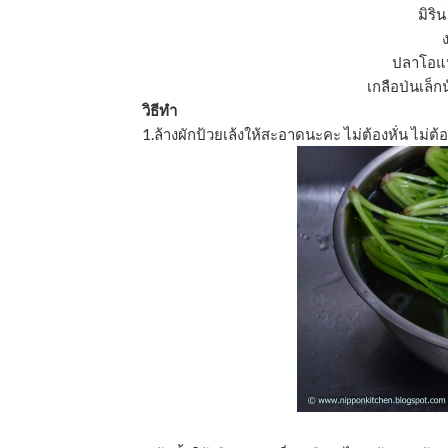
มิริ
ปลาโอแห้
เกลือป่นเล็ก
วิธีทำ
1.ล้างผักป้วยเล้งให้สะอาดนะคะ ไม่ต้องหั่น ไม่ต