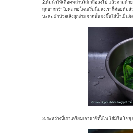
2.ต้มนํ้าให้เดือดพล่านใ่ส่เกลือลงไป แล้วตามด
สุกยากกว่าใบค่ะ พอโคนเริ่มนิ่มลงเราก็ค่อยต้มส่ว
นะคะ ผักป่วยเล้งสุกง่าย จากนั้นชงขึ้นใส่นํ้าเย็นจั
3. ระหว่างนี้เราเตรียมเอาดาชิตั้งไฟ ใส่มิริน โชย