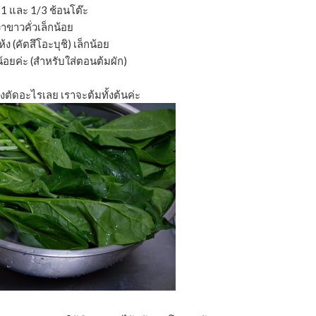
น 1 และ 1/3 ช้อนโต๊ะ
งาขาวคั่วเล็กน้อย
ง (คัตสึโอะบุชิ) เล็กน้อย
น้อยค่ะ (สำหรับใส่ตอนต้มผัก)
้องตัดอะไรเลย เราจะต้มทั้งต้นค่ะ