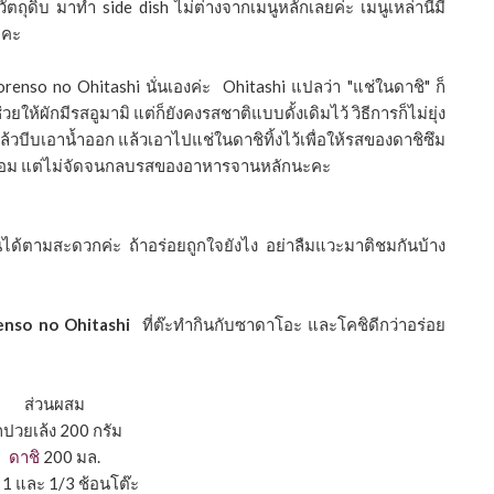
ัตถุดิบ มาทำ side dish ไม่ต่างจากเมนูหลักเลยค่ะ เมนูเหล่านี้มี
ะคะ
renso no Ohitashi นั่นเองค่ะ Ohitashi แปลว่า "แช่ในดาชิ" ก็
่วยให้ผักมีรสอูมามิ แต่ก็ยังคงรสชาติแบบดั้งเดิมไว้ วิธีการก็ไม่ยุ่ง
ล้วบีบเอานํ้าออก แล้วเอาไปแช่ในดาชิทิ้งไว้เพื่อให้รสของดาชิซึม
ลมกล่อม แต่ไม่จัดจนกลบรสของอาหารจานหลักนะคะ
ื่นได้ตามสะดวกค่ะ ถ้าอร่อยถูกใจยังไง อย่าลืมแวะมาติชมกันบ้าง
enso no Ohitashi
ที่ต๊ะทำกินกับซาดาโอะ และโคชิดีกว่าอร่อย
ส่วนผสม
กปวยเล้ง 200 กรัม
ดาชิ
200 มล.
 1 และ 1/3 ช้อนโต๊ะ