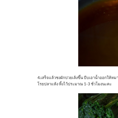
4.เสร็จแล้วชงผักปวยเล้งขึ้น บีบเอานํ้าออกให้หม
โรยปลาแห้ง ทิ้งไว้ประมาณ 1-3 ชั่วโมงนะคะ