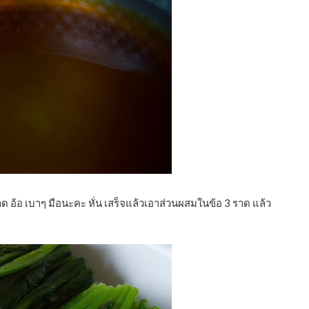
าด อ้อ เบาๆ มือนะคะ หั่น เสร็จแล้วเอาส่วนผสมในข้อ 3 ราด แล้ว