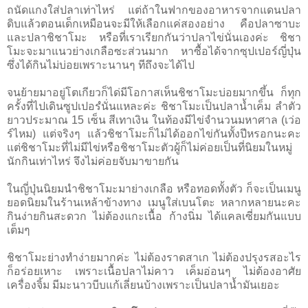
ถนัดแกงใส่ปลาเท่าไหร่ แต่ถ้าในฟากของอาหารจากแดนปลา
ดิบแล้วตอนเด็กเหมือนจะมีให้เลือกแค่สองอย่าง คือปลาซาบะ
และปลาชิชาโมะ หรือที่เราเรียกกันว่าปลาไข่นั่นเองค่ะ ชิชา
โมะจะมาแนวย่างเกลือซะส่วนมาก หาซื้อได้จากซุปเปอร์ญี่ปุ่น
ซึ่งได้กินไม่บ่อยเพราะนานๆ ทีถึงจะได้ไป
จนย้ายมาอยู่โตเกียวก็ได่มีโอกาสเห็นชิชาโมะบ่อยมากขึ้น ก็ทุก
ครั้งที่ไปเดินซูปเปอรํนั่นแหละค่ะ ชิชาโมะเป็นปลานํ้าเค็ม ลำตัว
ยาวประมาณ 15 เซ็น สีเทาเงิน ในท้องมีไข่จำนวนมหาศาล (เว่อ
ร์ไหม) แต่จริงๆ แล้วชิชาโมะก็ไม่ได้ออกไข่กันทั้งปีหรอกนะคะ
แต่ชิชาโมะที่ไม่มีไข่หรือชิชาโมะตัวผู้ก็ไม่ค่อยเป็นที่นิยมในหมู่
นักกินเท่าไหร่ จึงไม่ค่อยจับมาขายกัน
ในญี่ปุ่นนิยมนำชิชาโมะมาย่างเกลือ หรือทอดทั้งตัว ก็จะเป็นเมนู
ยอดนิยมในร้านเหล้าข้างทาง เมนูใส่เบนโตะ หลากหลายนะคะ
กินง่ายกินสะดวก ไม่ต้องแกะเนื้อ ก้างนิ่ม ได้แคลเซี่ยมกันแบบ
เต็มๆ
ชิชาโมะย่างทำง่ายมากค่ะ ไม่ต้องราดสาเก ไม่ต้องปรุงรสอะไร
ก็อร่อยเหาะ เพราะเนื้อปลาไม่คาว เค็มอ่อนๆ ไม่ต้องอาศัย
เครื่องจิ้ม มีมะนาวบีบแก้เลี่ยนบ้างเพราะเป็นปลานํ้ามันเยอะ