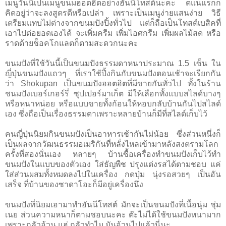
เมนูวันนี้เป็นเมนูขนมฮอตฮิตอย่างฮันนีโทสต์นะคะ ตแนแรกก็
คิดอยู่ว่าจะลงสูตรดีหรือเปล่า เพราะเป็นเมนูง่ายแสนง่าย วิธี
เตรียมแทบไม่ต่างจากขนมปังปิ้งทั่วไป แต่ก็ถือเป็นโทสต์เบสิคที่
เอาไปต่อยอดเองได้ จะเพิ่มครีม เพิ่มไอศกรีม เพิ่มผลไม้สด หรือ
ราดด้ายช็อคโกแลตก็ตามสะดวกนะคะ
ขนมปังที่ใช้วันนี้เป็นขนมปังธรรมดาหนาประมาณ 1.5 เซ็น ใน
ญี่ปุ่นขนมปังแถวๆ ที่เราใช้ปิ้งกินกับขนมปังตอนเช้าจะเรียกกัน
ว่า S
hokupan เป็นขนมปังฮอตฮิตที่มีขายกันทั่วไป ทั้งในร้าน
ชนมปังเบอร์เกอร์รี่ ซุปเปอร์มาเก็ต มีให้เลือกทั้งแบบสไลด์บางๆ
หรือหนาหน่อย หรือแบบขายทั้งก้อนให้หอบกลับบ้านกันไปสไลด์
เอง ซึ่งถือเป็นเรื่องธรรมดาเพราะหลายบ้านก็มีที่สไลด์เก็บไว้
คนญี่ปุ่นนิยมกินขนมปังเป็นอาหารเช้ากันไม่น้อย ซึ่งส่วนหนึ่งก็
เป็นผลจากวัฒนธรรมอเมริกันที่หลั่งไหลเข้ามาหลังสงตรามโลก
ครั้งที่สองนั่นเอง หลายๆ บ้านซื้อเครื่องทำขนมปังเก็บไว้ทำ
ขนมปังในแบบของตัวเอง ใส่ธัญพืช ปรุงแต่งรสได้ตามชอบ แค่
ใส่ส่วนผสมทั้งหมดลงไปในเครื่อง กดปุ่ม นุ่งรอสวยๆ เป็นอัน
เสร็จ ที่บ้านของซาดาโอะก็มีอยู่เครื่องนึง
ขนมปังที่นิยมเอามาทำฮันนีโทสต์ มักจะเป็นขนมปังที่เนื้อนุ่ม ชุ่ม
เนย ส่วนความหนาก็ตามชอบนะคะ ต๊ะไม่ได้ใช้ขนมปังหนามาก
เพราะกลัวอ้วน แฮ่ กลัวทำไม มันอ้วนไปแล้วนี่นะ