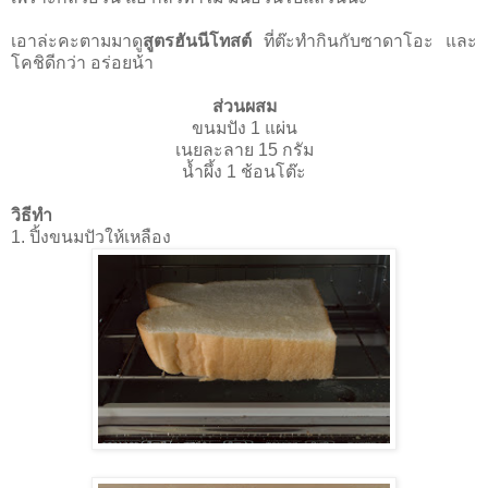
เอาล่ะคะตามมาดู
สูตรฮันนีโทสต์
ที่ต๊ะทำกินกับซาดาโอะ และ
โคชิดีกว่า อร่อยน้า
ส่วนผสม
ขนมปัง 1 แผ่น
เนยละลาย 15 กรัม
นํ้าผึ้ง 1 ช้อนโต๊ะ
วิธีทำ
1. ปิ้งขนมปัวให้เหลือง