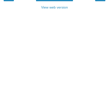
View web version