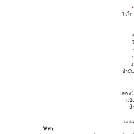
ค
ไข่ไก่
โ
แ
นํ้าม
สตรอว์เ
แป้
นํ
แยมสต
วิธีทำ