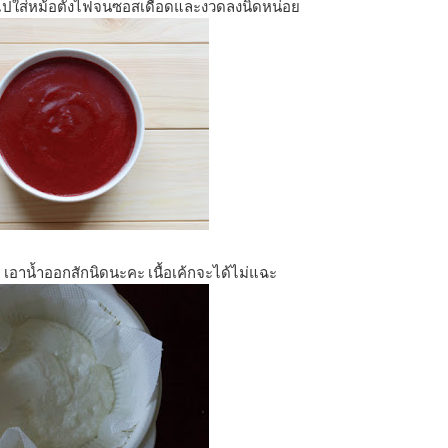
ำไปใส่หม้อตั้งไฟจนซอสเดือดและงวดลงนิดหน่อย
เอานํ้าออกสักนิดนะคะ เนื้อเค้กจะได้ไม่แฉะ