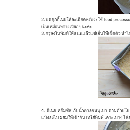
2. บดคุกกี้เนยให้ละเอียด
หรือจะใช้ food processor
เป็นเหมือนทรายเปียกๆ นะคะ
3. กรุลงในพิมพ์ให้แน่นแล้วแช่เย็นให้เซ็ตตัว 
4. ตีเนย ครีมชีส กับนํ้าตาลจนฟูเบา ตามด้วยโย
แป้งลงไป ผสมให้เข้ากัน เทใส่พิมพ์ เคาะเบาๆ ไ