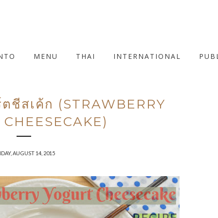
NTO
MENU
THAI
INTERNATIONAL
PUB
กิร์ตชีสเค้ก (STRAWBERRY
 CHEESECAKE)
IDAY, AUGUST 14, 2015