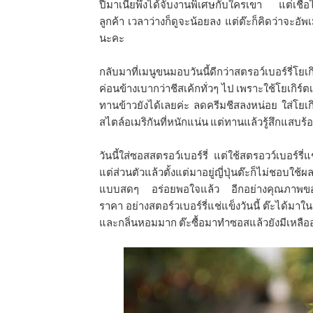
ปีมาเนี่ยพึ่งได้จับงานพิเศษกับใครเขา แต่เชื
ลูกค้า เวลาว่างก็ดูจะน้อยลง แต่ต๊ะก็คิดว่าจะอ
นะคะ
กลับมาที่เมนูขนมอบวันนี้ดีกว่าสตรอว์เบอร์รี่โยเก
ค่อนข้างเบากว่าชีสเค้กทั่วๆ ไป เพราะใช้โยเกิร
ทานข้าวยังได้เลยค่ะ ลดครีมชีสลงหน่อย ใส่โยเกิร
สไตล์อเมริกันที่หนักแน่น แต่ทานแล้วรู้สึกแสบร
วันนี้ใส่ซอสสตรอว์เบอร์รี่ แต่ใช้สตรอวว์เบอร
แต่ส่วนตัวแล้วตั้งแต่มาอยู่ญี่ปุ่นต๊ะก็ไม่ชอ
แบบสดๆ อร่อยพอใจแล้ว อีกอย่างคุณภาพของอาหา
ราคา อย่างสตอร์วเบอร์รี่แช่แข็งวันนี้ ต๊ะได้มาในร
และกลิ่นหอมมาก ต๊ะซื้อมาทำซอสแล้วยังมีเหลืออ