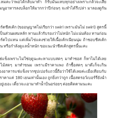
่อไหมคะว่าพอได้กลับมาทำ ก็รับมันแทบทุกอย่างเพราะกล้วจะเสีย
ัพเมนูอาหารลงบล็อกให้มากกว่าปีก่อนๆ จะทำได้รึเปล่า มาลองดูกัน
ิร์ตชีสเค้ก (ขออนุญาตไม่เรียกว่า swirl เพราะมันไม่ swirl) สูตรนี้
์ตเป็นส่วนผสมหลัก ทานแล้วรับรองว่าไม่หนัก ไม่แน่นท้อง ทานก่อน
์ตไปแทน แต่เพิ่มไข่แดงช่วยให้เนื้อเค้กเนียนนุ่ม ถ้าชอบชีสเค้ก
้อน หรือกำลังดูแลนํ้าหนัก ขอแนะนำชีสเค้กสูตรนี้นะคะ
์รี่แช่แข็งเพราะไม่ใช่ฤดูนะคะหาแบบสดๆ มาทำซอส ก็หาไม่ได้เลย
บใช้ผลไม้สดๆ มาทำขนม เพราะมีราคาแพง ถ้าซื้อสดๆ มาต๊ะก็จะกิน
รแช่แข็งจากซุปเปอร์แถวนี้ถือว่าใช้ได้เลยค่ะเมื่อเทียบกับ
าคาแค่ 180 เยนเท่านั้นเอง ถูกยิ่งกว่าถูก เนื้อสตรอว์เบอร์รี่ยังฉํ่า
ยู่เยอะ เดี๋ยวจะเอามาทำนํ้าปั่นอร่อยๆ ค่อยติดตามนะคะ