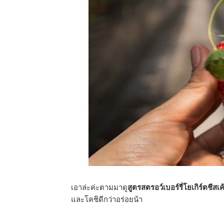
เอาล่ะค่ะตามมาดู
สูตรสตรอว์เบอร์รี่โยเกิร์ตช
และโคชิดีกว่าอร่อยน้า