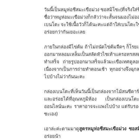
วันนี้เป็นหมูห่อชีสมะเขือม่วง ซอสมิโซะ(ที่จริงใส
ชื่อว่าหมูห่อมะเขือม่วงก็กลัวว่าจะสั้นจนมองไม่อ
เบนโตะ จะใช้เนื้อวัวก็ได้นะคะแต่ถ้าใส่เบนโตะใช
อร่อยกว่ากันเยอะเลย
ภายในกล่องมีไข่ต้ม ถ้าไม่ถนัดไข่ต้มจืดๆ ก็โรยเ
ออกมาหลอมเหล็มเป็นสลัดหัวไชเท้าแครอทรสสดชื่
ทำเสร็จ ถ่ายรูปออกมาเสร็จแล้วมะเขือเทศดูลอยๆ ช
เนื่องจากเป็นการถ่ายทำตอนเช้า ทุกอย่างจึงฉุกล
ไปบ้างไม่ว่ากันนะคะ
กล่องเบนโตะที่เห็นวันนี้เป็นกล่องจากไม้สนซีดา
และอร่อยได้ที่อุณหภูมิห้อง เป็นกล่องเบนโตะ
ออนไลน์นะคะ ราคาอาจจะแพงไปบ้าง แต่รับรองว่
ซะเอง)
เอาล่ะค่ะตามมาดู
สูตรหมูห่อชีสมะเขือม่วง ซอ
อร่อยน้า