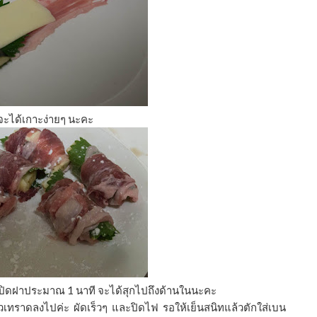
จะได้เกาะง่ายๆ นะคะ
นะคะ ปิดฝาประมาณ 1 นาที จะได้สุกไปถึงด้านในนะคะ
วเทราดลงไปค่ะ ผัดเร็วๆ และปิดไฟ รอให้เย็นสนิทแล้วตักใส่เบน