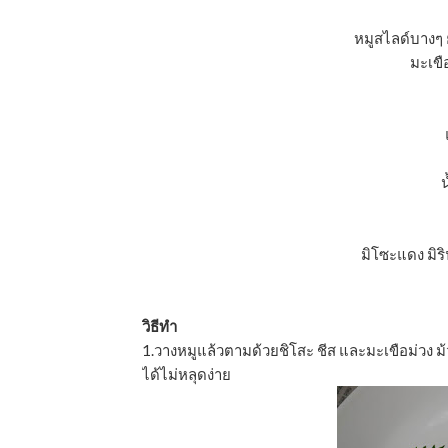
หมูสไลด์บางๆ
มะเขือ
น
มิโซะแดง มิริ
วิธีทำ
1.วางหมูแล้วตามด้วยชิโสะ ชีส และมะเขือม่วง 
ได้ไม่หลุดง่าย