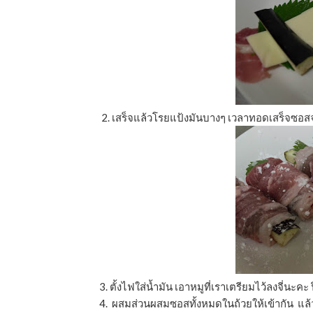
2. เสร็จแล้วโรยแป้งมันบางๆ เวลาทอดเสร็จซอส
3. ตั้งไฟใส่นํ้ามัน เอาหมูที่เราเตรียมไว้ลงจี่
4. ผสมส่วนผสมซอสทั้งหมดในถ้วยให้เข้ากัน แล้