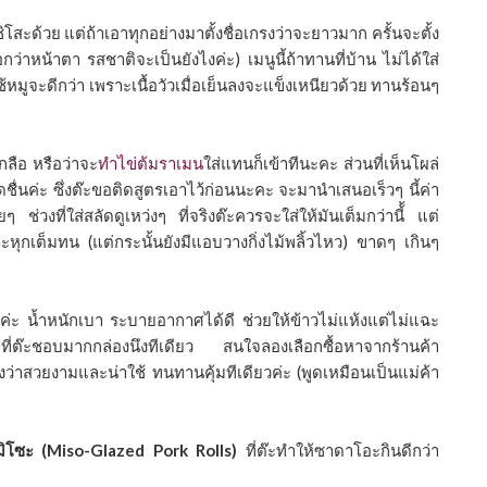
่ชิโสะด้วย แต่ถ้าเอาทุกอย่างมาตั้งชื่อเกรงว่าจะยาวมาก ครั้นจะตั้ง
อกว่าหน้าตา รสชาติจะเป็นยังไงค่ะ) เมนูนี้ถ้าทานที่บ้าน ไม่ได้ใส่
้หมูจะดีกว่า เพราะเนื้อวัวเมื่อเย็นลงจะแข็งเหนียวด้วย ทานร้อนๆ
กลือ หรือว่าจะ
ทำไข่ต้มราเมน
ใส่แทนก็เข้าทีนะคะ ส่วนที่เห็นโผล่
นค่ะ ซึ่งต๊ะขอติดสูตรเอาไว้ก่อนนะคะ จะมานำเสนอเร็วๆ นี้ค่า
่วงที่ใส่สลัดดูเหว่งๆ ที่จริงต๊ะควรจะใส่ให้มันเต็มกว่านี้้ แต่
ะหุกเต็มทน (แต่กระนั้นยังมีแอบวางกิ่งไม้พลิ้วไหว) ขาดๆ เกินๆ
ร์ค่ะ นํ้าหนักเบา ระบายอากาศได้ดี ช่วยให้ข้าวไม่แห้งแต่ไม่แฉะ
ที่ต๊ะชอบมากกล่องนึงทีเดียว สนใจลองเลือกซื้อหาจากร้านค้า
าสวยงามและน่าใช้ ทนทานคุ้มทีเดียวค่ะ (พูดเหมือนเป็นแม่ค้า
สมิโซะ (Miso-Glazed Pork Rolls)
ที่ต๊ะทำให้ซาดาโอะกินดีกว่า