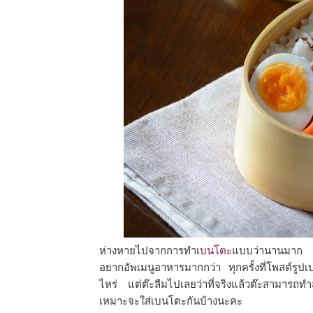
ห่างหายไปจากการทำ
เบนโตะ
แบบว่านานมาก นาน
อยากอัพเมนูอาหารมากกว่า ทุกครั้งที่โพสต์รูป
ไหร่ แต่ต๊ะลืมไปเลยว่าที่จริงแล้วต๊ะสามารถท
เหมาะจะใส่เบนโตะกันบ้างนะคะ