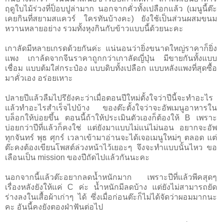
ฤดูใบไม้ร่วงที่ป็อบปูล่ามาก นอกจากคั่วทั้งเปลือกแล้ว (เมนูนี้ต๊ะ
เคยกินที่สยามสแควร์ ใครทันบ้างคะ) ยังใช้เป็นส่วนผสมขนม
หวานหลายอย่าง รวมทั้งหุงกินกับข้าวแบบนี้ด้วยนะคะ
เกาลัดมีหลายเกรดด้วยกันค่ะ แน่นอนว่ายิ่งขนาดใหญ่ราคาก็ยิ่ง
แพง เกาล้ดจากจีนราคาถูกกว่าเกาลัดญี่ปุ่น มีขายกันทั้งแบบ
เชื่อม แบบต้มใส่กระป๋อง แบบดิบทั้งเปลือก แบบหลังแพงที่สุดซื้อ
มาคั่วเอง อร่อยเหาะ
ปลายปีแล้วลืมไปรึยังคะว่าเมื่อตอนปีใหม่ตั้งใจว่าปีนี้จะทำอะไร
แล้วทำอะไรสำเร็จไปบ้าง ของต๊ะตั้งใจว่าจะอัพเมนูอาหารใน
บล็อกให้บ่อยขึ้น ตอนนี้ถ้าให้ประเมินตัวเองก็ต้องให้ B เพราะ
บ่อยกว่าปีที่แล้วก็คงใช่ แต่ยังมาแบบไม่แน่ไม่นอน อยากจะอัพ
ทุกจันทร์ พุธ ศุกร์ เวลาเข้ามาอ่านจะได้เจอเมนูใหม่ๆ ตลอด แต่
ต๊ะคงต้องเขียนโพสต์ล่วงหน้าไว้เยอะๆ จึงจะทำแบบนั้นไหว ขอ
เลือนเป็น mission ของปีถัดไปแล้วกันนะคะ
นอกจากนี้แล้วต๊ะอยากลดนํ้าหนักมาก เพราะปีที่แล้วพีคสุดๆ
เรื่องหลังยังให้แค่ C ค่ะ นํ้าหนักมีลดบ้าง แต่ยังไม่สามารถยัด
ร่างลงในเสื้อผ้าเก่าๆ ได้ ซึ่งเมื่อก่อนต๊ะก็ไม่ได้จัดว่าผอมมากนะ
คะ อันนี้คงยังตองฝ่าฟันต่อไป