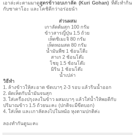
เอาล่ะค่ะตามมาดู
สูตรข้าวอบเกาลัด (Kuri Gohan)
ที่ต๊ะทำกิน
กับซาดาโอะ และโคชิดีกว่าอร่อยน้า
ส่วนผสม
เกาลัดต้มสุก 100 กรัม
ข้าวสารญี่ปุ่น 1.5 ถ้วย
เห็ดชิเมะจิ 80 กรัม
เห็ดหอมสด 80 กรัม
นํ้ามันพืช 1 ช้อนโตีะ
สาเก 2 ช้อนโต๊ะ
โชยุ 1.5 ช้อนโต๊ะ
มิริน 1 ช้อนโต๊ะ
นํ้าเปล่า
วิธีทำ
1. ล้างข้าวให้สะอาด ขัดเบาๆ 2-3 รอบ แล้วรินนํ้าออก
2. ผัดเห็ดกับนํ้ามันจนสุก
3. ใส่เครื่องปรุงลงในข้าว ผสมเบาๆ แล้วใส่นํ้าให้พอดีกับ
ปริมาณข้าว 1.5 ถ้วยนะคะ (ปกติจะมีขีดบอก)
4. ใส่เห็ด และเกาลัดลงไปในหม้อ หุงตามปกติค่ะ
ลองทำกันดูนะคะ