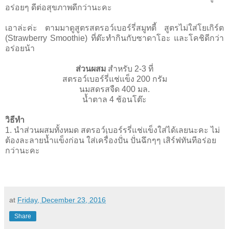
อร่อยๆ ดีต่อสุขภาพดีกว่านะคะ
เอาล่ะค่ะ ตามมาดูสูตรสตรอว์เบอร์รี่สมูทตี้ สูตรไม่ใส่โยเกิร์ต
(Strawberry Smoothie) ที่ต๊ะทำกินกับซาดาโอะ และโคชิดีกว่า
อร่อยน้า
ส่วนผสม
สำหรับ 2-3 ที่
สตรอว์เบอร์รี่แช่แข็ง 200 กรัม
นมสดรสจืด 400 มล.
นํ้าตาล 4 ช้อนโต๊ะ
วิธีทำ
1. นำส่วนผสมทั้งหมด สตรอว์เบอร์รรี่แช่แข็งใส่ได้เลยนะคะ ไม่
ต้องละลายนํ้าแข็งก่อน ใส่เครื่่องปั่น ปั่นฉึกๆๆ เสิร์ฟทันทีอร่อย
กว่านะคะ
at
Friday, December 23, 2016
Share