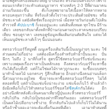
มาอัพสูตรเครื่องดื่มลง blog บ้างนะคะ ครั้งนี้เป็นครั้งแรก เพราะ
ตอนแรกคิดว่าจะทำแต่เมนูอาหาร ช่วงหลังๆ 2-3 ปีที่ผ่านมาคน
อ่านเริ่มเยอะขึ้น ต๊ะก็เลยพยายามใส่เนื้อหาให้หลากหลาย
ครอบคลุมกว่าเดิม ที่จริงแล้วตั้งใจว่าจะประเดิมด้วยมัชชะ หรือ
มัชชะลาเต้ แต่ยังติดชัดเรื่องอุปกรณ์ เมื่อหลายวันก่อนต๊ะไปเดิน
สำรวจที่
คัปปะบาชิ
ก็เจออยู่นะคะ แต่เดินทั้งหมด ทุกโซน มีร้าน
เดียว เลยขอกลับมาตั้งหลักที่บ้านก่อนตามประสาคนชอบเปรียบ
เทียบ ชอบดูราคา เลยขอดูข้อมูลเพิ่มเติมก่อนตัดสินใจ แต่จะได้
เห็นเมนูมัชชะลาเต้เร็วๆ นี้แน่นอนค่ะ
สตรอวร์เบอร์รี่สมูทตี้ เมนูเครื่องเดิมวันนี้เป็นเมนูง่ายๆ นะคะ ใช้
ส่วนผสมไม่กี่อย่าง แต่ต้องมีเครื่องสำหรับทำนํ้าปั้นนะคะ ปั่น
ฉึกๆ ไม่ถึง 2 นาทีก็เสร็จ สูตรนี้ใช้สตรอว์เบอร์รี่แช่แข็งนะคะ
เพราะเหตุผลเรื่องราคาเป็นหลักเลย ถึงสตรอวร์เบอร์รี่จะหาซื้อ
กันได้เกือบทั้งปี แต่ก็ไม่ใช่ผลไม้ราคาุถูกนะคะ จะซื้อแบบสดๆ
มาทำนํ้าผลไม้ บอกตรงๆ รู้สึกเสียดาย อีกอย่างนึงคนอ่านบล็อก
นี้ส่วนมากจะอยู่ไทย ซึ่งอาจจะหาซื้อสตรอว์เบอร์รี่สดๆ ไม่ได้
ตลอดทั้งปี แต่ถ้าเป็นแช่แข็งน่าจะง่าย แช่แข็งเก็บไว้ ทำแล้วถ้า
ยังมีเหลือก็เก็บไว้ทำสตรอว์เบอร์รี่ซอสใส่
ชีสเค้ก
กันได้ค่ะ อีก
อย่างนึงพักหลังต๊ะเห็นคนมาเที่ยวญี่ปุ่นและหิ้วสตรอวร์เบอร์รี่
กลับไปกิน กล้บไปเป็นของฝากที่ไทยกันเยอะ แต่สตรอว์เบอร์รี่
เป็นผลไม้เปลือกบางชํ้่าง่าย หิ้วกลับกันไปแล้วก็เก็บไว้ไม่ได้นาน
หรือถ้าชํ้าเยอะอาจจะต้องทิ้งกันเลยทีเดียว เอามาทำสมูทตี้