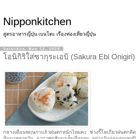
Nipponkitchen
สูตรอาหารญี่ปุ่น เบนโตะ เรื่องท่องเที่ยวญี่ปุ่น
Saturday, May 12, 2018
โอนิกิริใส่ซากุระเอบิ (Sakura Ebi Onigiri)
กลางเดือนพฤษภาแล้วฝนตกหนักไหมคะ ช่วงรี้โตเกียวฝนตกติด
กันมาหลายวัน อากาศกลับมาเย็นอีกรอบ อย่างวันก่อนอุณหภูมิ