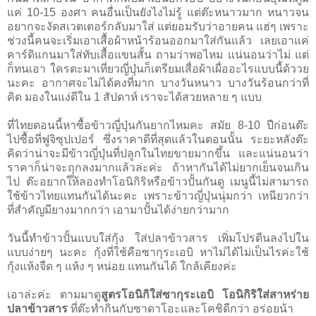
แค่ 10-15 องศา คนอื่นเป็นยังไงไม่รู้ แต่ต๊ะหนาวมาก หนาวจน
อยากจะงัดสเวตเตอร์กลับมาใส่ แต่ยอมรับว่าอายคน แฮ่ๆ เพราะ
ช่วงนี้คนจะเริ่มเอาเสื้อผ้าหน้าร้อนออกมาใส่กันแล้ว เลยเอาแค่
คาร์ดิแกนมาใส่ทับเสื้อแขนสั้น ถามว่าพอไหม แน่นอนว่าไม่ แต่
ก็ทนเอา ใครตะมาเที่ยวญี่ปุ่นก็เตรียมเสื่อผ้าเผื่ออะไรแบบนี้ด้ววย
นะคะ อากาศจะไม่ได้คงที่มาก บางวันหนาว บางวันร้อนกว่าที่
คิด มองในแง่ดีใน 1 สัปดาห์ เราจะได้สวยหลาย ๆ แบบ
ที่ไทยตอนนี้หาซื้อข้าวญี่ปุ่นกันยากไหมคะ สมัย 8-10 ปีก่อนต๊ะ
ไปซื้อที่ฟูจิซุปเปอร์ ซึ่งราคาดีที่สุดแล้วในตอนนั้น ระยะหลังต๊ะ
คิดว่าน่าจะมีข้าวญี่ปุ่นที่ปลูกในไทยขายมากขึ้น และแน่นอนว่า
ราคาก็น่าจะถุูกลงมากแล้วล่ะค่ะ ถ้าหากันได้ไม่ยากเย็นจนเกิน
ไป ต๊ะอยากให้ลองทำโอนิกิริหรือข้าวปั้นกันดู เมนูนี้ไม่สามารถ
ใช้ข้าวไทยแทนกันได้นะคะ เพราะข้าวญี่ปุ่นนุ่มกว่า เหนียวกว่า
ที่สำคัญมียางมากกว่า เอามาปั้นได้ง่ายกว่ามาก
วันนี้ทำข้าวปั้นแบบใส่กุ้ง ใส่ปลาข้าวสาร เพิ่มโปรตีนลงไปใน
แบบง่ายๆ นะคะ กุ้งที่ใช้คือซากุระเอบิ หาไม่ได้ไม่เป็นไรค่ะใช้
กุ้งแห้งจืด ๆ แห้ง ๆ หน่อย แทนกันได้ ใกล้เคียงค่ะ
เอาล่ะค่ะ ตามมาดู
สูตรโอนิกิใส่ซากุระเอบิ โอนิกิริใส่สาหร่าย
ปลาข้าวสาร
ที่ต๊ะทำกินกับซาดาโอะและโคชิดีกว่า อร่อยน้า