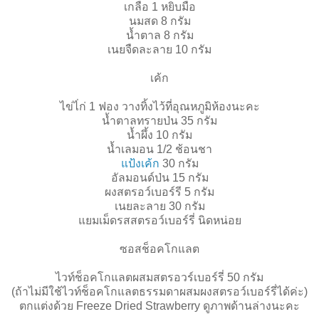
เกลือ 1 หยิบมือ
นมสด 8 กรัม
นํ้าตาล 8 กรัม
เนยจืดละลาย 10 กรัม
เค้ก
ไข่ไ่ก่ 1 ฟอง วางทิ้งไว้ที่อุณหภูมิห้องนะคะ
นํ้าตาลทรายป่น 35 กรัม
นํ้าผึ้ง 10 กรัม
นํ้าเลมอน 1/2 ช้อนชา
แป้งเค้ก
30 กรัม
อัลมอนด์ป่น 15 กรัม
ผงสตรอว์เบอร์รี 5 กรัม
เนยละลาย 30 กรัม
แยมเม็ดรสสตรอว์เบอร์รี่ นิดหน่อย
ซอสช็อคโกแลต
ไวท์ช็อคโกแลตผสมสตรอวร์เบอร์รี่ 50 กรัม
(ถ้าไม่มีใช้ไวท์ช็อคโกแลตธรรมดาผสมผงสตรอว์เบอร์รี่ได้ค่ะ)
ตกแต่งด้วย Freeze Dried Strawberry ดูภาพด้านล่างนะคะ