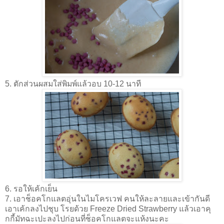
5. ตักส่วนผสมใส่พิมพ์แล้วอบ 10-12 นาที
6. รอให้เค้กเย็น
7. เอาช็อคโกแลตอุ่นในไมโครเวฟ คนให้ละลายและเข้ากันดี
เอาเค้กลงไปชุบ โรยด้วย
Freeze Dried Strawberry
แล้วเอาคุ
กกี้มัทฉะเปะลงไปก่อนที่ช็อคโกแลตจะแห้งนะคะ