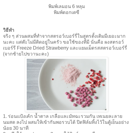
พิมพ์เลมอน 6 หลุม
พิมพ์ดอกเดซี
วิธีทำ
จริง ๆ ส่วนผสมที่ทำจากสตรอว์เบอร์รี่ในสูตรดั้งเติมมีเยอะมาก
นะคะ แต่ต๊ะไม่มีติดอยู่ในครัว ขอใช้ของที่มี นั่นคือ
ผงสตรอว์
เบอร์รี
Freeze Dried Strawberry และ
แยมเม็ดรสสตรอว์เบอร์รี่
(จากซ้ายไปขวานะคะ)
1. ร่อนแป้งเค้ก นํ้าตาล เกลือและมัทฉะรวมกัน เทเนยละลาย
นมสด ลงไป ผสมให้เข้ากันพอรวบได้ ปิดฟิล์มทิ้งไว้ในตู้เย็นอย่าง
น้อย 30 นาที