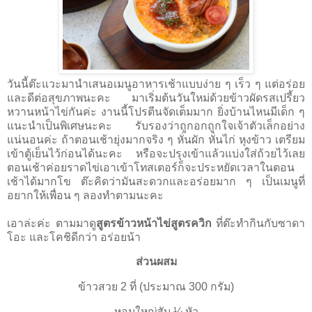
วันนี้ต๊ะแวะมานำเสนอเมนูอาหารเช้าแบบง่าย ๆ เร็ว ๆ แต่อร่อย
และดีต่อสุขภาพนะคะ มาเริ่มต้นวันใหม่ด้วยข้าวผัดรสเปรี้ยว
หวานหน้าไข่กันค่ะ งานนี้โปรตีนจัดเต็มมาก ยิ่งบ้านไหนมีเด็ก ๆ
แนะนำเป็นพิเศษนะคะ รับรองว่าถูกอกถูกใจเจ้าตัวเล็กอย่าง
แน่นอนค่ะ ถ้าตอนเช้ายุ่งมากจริง ๆ หั่นผัก หั่นไก่ หุงข้าว เตรียม
เข้าตู้เย็นไว้ก่อนได้นะคะ หรือจะปรุงเข้าแล้วแบ่งใส่ถ้วยไว้เลย
ตอนเช้าค่อยราดไข่เอาเข้าโทสเตอร์ก็จะประหยัดเวลาในตอน
เช้าได้มากโข ต๊ะคิดว่ามันสะดวกและอร่อยมาก ๆ เป็นเมนูที่
อยากให้เพื่อน ๆ ลองทำตามนะคะ
เอาล่ะค่ะ ตามมาดู
สูตรข้าวหน้าไข่สูตรควิก
ที่ต๊ะทำกินกับซาดา
โอะ และโคชิดีกว่า อร่อยน้า
ส่วนผสม
ข้าวสวย 2 ที่ (ประมาณ 300 กรัม)
หอมใหญ่สับ
¼
หัว