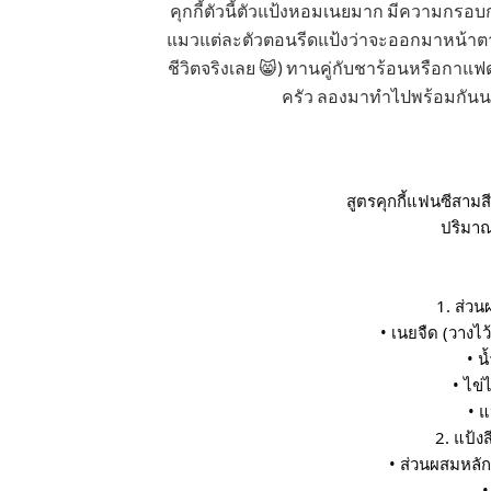
คุกกี้ตัวนี้ตัวแป้งหอมเนยมาก มีความกรอบ
แมวแต่ละตัวตอนรีดแป้งว่าจะออกมาหน้าตา
ชีวิตจริงเลย 😸) ทานคู่กับชาร้อนหรือกาแฟ
ครัว ลองมาทำไปพร้อมกันนะค
 สูตรคุกกี้แฟนซีสามส
ปริมาณ
1. ส่ว
• เนยจืด (วางไว้
• น
• ไข่
• แ
2. แป้ง
• ส่วนผสมหลัก
•