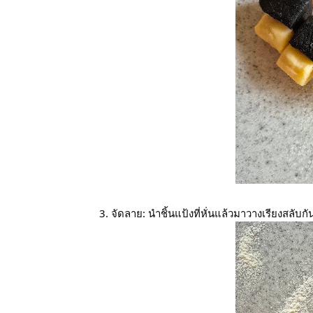
3. จัดลาย: นำชิ้นแป้งที่หั่นแล้วมาวางเรียงสล