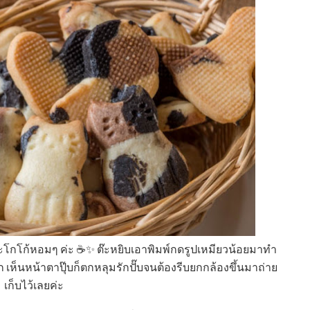
ะโกโก้หอมๆ ค่ะ ☕✨ ต๊ะหยิบเอาพิมพ์กดรูปเหมียวน้อยมาทำ
ห็นหน้าตาปุ๊บก็ตกหลุมรักปั๊บจนต้องรีบยกกล้องขึ้นมาถ่าย
เก็บไว้เลยค่ะ