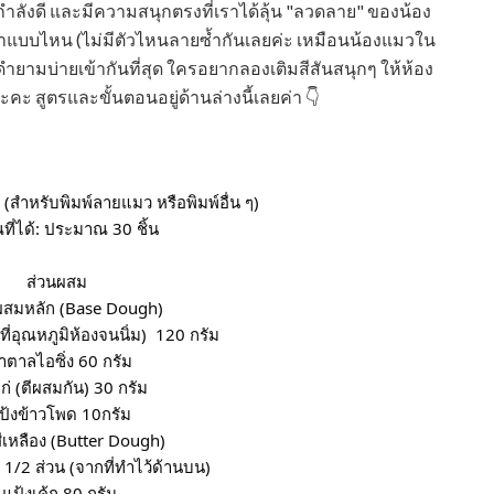
กำลังดี และมีความสนุกตรงที่เราได้ลุ้น "ลวดลาย" ของน้อง
แบบไหน (ไม่มีตัวไหนลายซ้ำกันเลยค่ะ เหมือนน้องแมวใน
ดำยามบ่ายเข้ากันที่สุด ใครอยากลองเติมสีสันสนุกๆ ให้ห้อง
ะ สูตรและขั้นตอนอยู่ด้านล่างนี้เลยค่า 👇
ี (สำหรับพิมพ์ลายแมว หรือพิมพ์อื่น ๆ)
ที่ได้: ประมาณ 30 ชิ้น
 ส่วนผสม
นผสมหลัก (Base Dough)
ที่อุณหภูมิห้องจนนิ่ม)  120 กรัม
้ำตาลไอซิ่ง 60 กรัม
ไก่ (ตีผสมกัน) 30 กรัม
ป้งข้าวโพด 10กรัม
สีเหลือง (Butter Dough)
 1/2 ส่วน (จากที่ทำไว้ด้านบน)
 แป้งเค้ก 80 กรัม