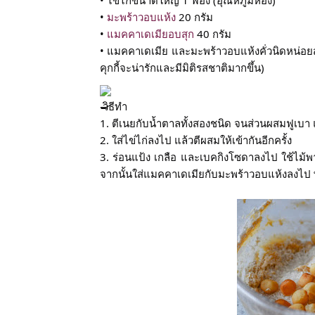
• 
มะพร้าวอบแห้ง
 20 กรัม
• 
แมคคาเดเมียอบสุก
 40 กรัม
• แมคคาเดเมีย และมะพร้าวอบแห้งคั่วนิดหน่อยสำหร
คุกกี้จะน่ารักและมีมิติรสชาติมากขึ้น)
 วิธีทำ
1. ตีเนยกับน้ำตาลทั้งสองชนิด จนส่วนผสมฟูเบา แ
2. ใส่ไข่ไก่ลงไป แล้วตีผสมให้เข้ากันอีกครั้ง
3. ร่อนแป้ง เกลือ และเบคกิงโซดาลงไป ใช้ไม้พาย
จากนั้นใส่แมคคาเดเมียกับมะพร้าวอบแห้งลงไป 