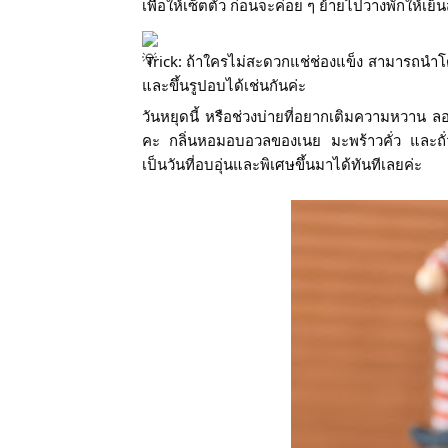
เพื่อให้เซ็ตตัว ก่อนจะค่อย ๆ ย้ายไปวางพักให้
 Trick: ถ้าใครไม่สะดวกแช่ช่องแข็ง สามารถนำโดคุกกี้เข้าแช่ตู้เย็นช่องธรรมดาประมาณ 1 ชั่วโมง ก่อนนำมาคลึง
และขึ้นรูปอบได้เช่นกันค่ะ
วันหยุดนี้ หรือช่วงบ่ายที่อยากเติมความหวาน ลอง
คะ กลิ่นหอมอบอวลของเนย มะพร้าวคั่ว และถั่วแ
เป็นวันที่อบอุ่นและพิเศษขึ้นมาได้ทันทีเลยค่ะ