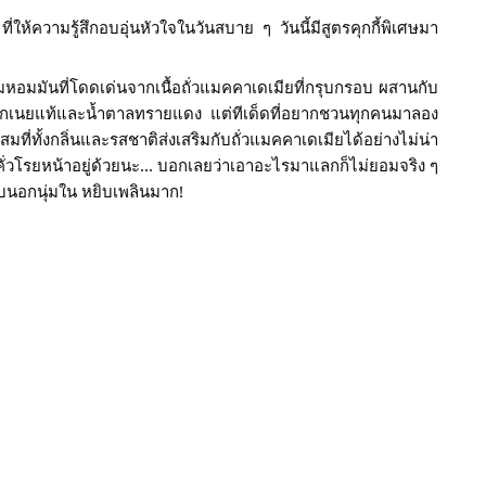
ให้ความรู้สึกอบอุ่นหัวใจในวันสบาย ๆ วันนี้มีสูตรคุกกี้พิเศษมา
ามหอมมันที่โดดเด่นจากเนื้อถั่วแมคคาเดเมียที่กรุบกรอบ ผสานกับ
ึกจากเนยแท้และน้ำตาลทรายแดง แต่ทีเด็ดที่อยากชวนทุกคนมาลอง
ผสมที่ทั้งกลิ่นและรสชาติส่งเสริมกับถั่วแมคคาเดเมียได้อย่างไม่น่า
คั่วโรยหน้าอยู่ด้วยนะ... บอกเลยว่าเอาอะไรมาแลกก็ไม่ยอมจริง ๆ 
อบนอกนุ่มใน หยิบเพลินมาก!