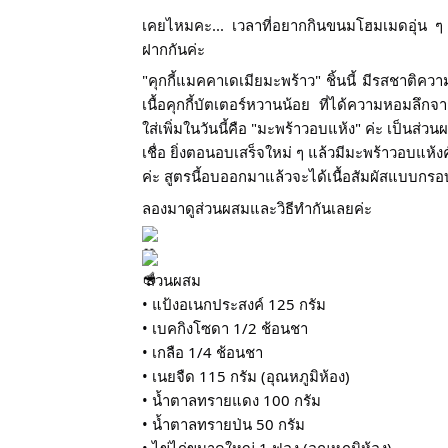
เคยไหมคะ... เวลาที่อยากกินขนมโฮมเมดอุ่น ๆ ที่
ฝากกันค่ะ
"คุกกี้แมคคาเดเมียมะพร้าว" ชิ้นนี้ มีรสชาติคว
เนื้อคุกกี้บัตเตอร์หวานน้อย ที่ได้ความหอมล
ใส่เพิ่มในวันนี้คือ "มะพร้าวอบแห้ง" ค่ะ เป็นส่วน
เชื่อ ยิ่งตอนอบเสร็จใหม่ ๆ แล้วมีมะพร้าวอบแห้ง
ค่ะ สูตรนี้อบออกมาแล้วจะได้เนื้อสัมผัสแบบกร
ลองมาดูส่วนผสมและวิธีทำกันเลยค่ะ 
 ส่วนผสม
• แป้งอเนกประสงค์ 125 กรัม
• เบคกิงโซดา 1/2 ช้อนชา
• เกลือ 1/4 ช้อนชา
• เนยจืด 115 กรัม (อุณหภูมิห้อง)
• น้ำตาลทรายแดง 100 กรัม
• น้ำตาลทรายป่น 50 กรัม
• ไข่ไก่ขนาดใหญ่ 1 ฟอง (อุณหภูมิห้อง)