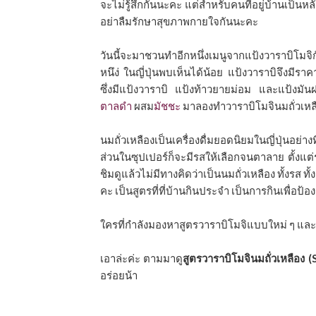
จะไม่รู้สึกกันนะคะ แต่สำหรับคนที่อยู่บ้านเป็นหลัก
อย่าลืมรักษาสุขภาพกายใจกันนะคะ
วันนี้จะมาชวนทำอีกหนึ่งเมนูจากแป้งวาราบิโมจิก
หนึง่ ในญี่ปุ่นพบเห็นได้น้อย แป้งวาราบิจึงมีร
ซึ่งมีแป้งวาราบิ แป้งท้าวยายม่อม และแป้งมันฝ
ตาลดำ
ผสม
มัชชะ
มาลองทำวาราบิโมจินมถั่วเหลื
นมถั่วเหลืองเป็นเครื่องดื่มยอดนิยมในญี่ปุ่นอย่
ส่วนในซุปเปอร์ก็จะมีรสให้เลือกจนตาลาย ตั้งแ
ชิมดูแล้วไม่มีทางคิดว่าเป็นนมถั่วเหลือง ทั้งรส
คะ เป็นสูตรที่ที่บ้านกินประจำ เป็นการกินเพื่อป
ใครที่กำลังมองหาสูตรวาราบิโมจิแบบใหม่ ๆ และ
เอาล่ะค่ะ ตามมาดู
สูตรวาราบิโมจินมถั่วเหลือง
อร่อยน้า