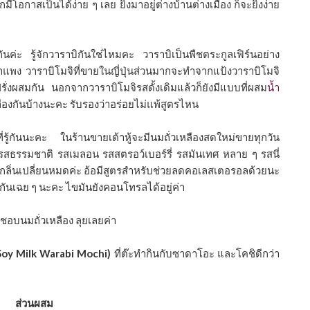
มีโอกาสเป็นได้ง่าย ๆ เลย ยิ่งมาอยู่ต่างบ้านต่างเมือง ก็จะยิ่งง่าย
ันค่ะ รู้จักวาราบิกันใช่ไหมคะ วาราบิเป็นพืชตระกูลเฟิร์นอย่าง
าคาแพง วาราบิโมจิที่ขายในญี่ปุ่นส่วนมากจะทำจากแป้งวาราบิโมจิ
รั่งผสมกัน นอกจากวาราบิโมจิรสดั้งเดิมแล้วก็ยังมีแบบที่ผสม
นํ้า
องกันบ้างนะคะ รับรองว่าอร่อยไม่แพ้สูตรไหน
างที่รู้กันนะคะ ในร้านขายเต้าหู้จะมีนมถั่วเหลืองสดใหม่ขายทุกวัน
ต่รสธรรมชาติ รสเมลอน รสสตรอว์เบอร์รี่ รสมันเทศ หลาย ๆ รสนี่
 ทั้งกลิ่นเปลี่ยนหมดค่ะ อ้อมีสูตรสำหรับช่วยลดคอเลสเตอรอลด้วยนะ
้องกันเฉย ๆ นะคะ ไขมันยังคอนโทรลได้อยู่ค่า
ชอบนมถั่วเหลือง ลุยเลยค่า
 (Soy Milk Warabi Mochi)
ที่ต๊ะทำกินกับซาดาโอะ และโคชิดีกว่า
ส่วนผสม