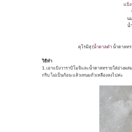
แป้ง
นม
นํ
คุโรมิสุ (
นํ้าตาลดำ
นํ้าตาลทร
วิธีทำ
1. เอาแป้งวาราบิโมจิและนํ้าตาลทรายใส่อ่างผสม
กริบ ไม่เป็นก้อน แล้วเทนมถั่วเหลืองลงไปค่ะ