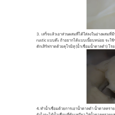
3. เสร็จแล้วเอาส่วนผสมที่ได้ใส่ลงในอ่างผสมที่มี
rustic แบบต๊ะ ถ้าอยากได้แบบเนี้ยบหน่อย จะใช้ช้
ตักเสิร์ฟราดด้วยคุโรมิสุ (นํ้าเชื่อมนํ้าตาลดำ) โร
4. ทำนํ้าเชื่อมด้วยการเอานํ้าตาลดำ นํ้าตาลทราย
ยังไงจะได้นํ้าเชื่อมที่ข้นเหนียว ใส่นํ้าตาลทราย