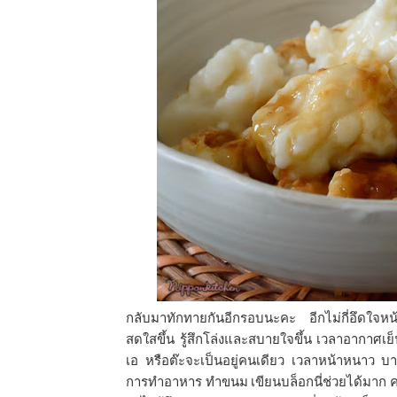
กลับมาทักทายกันอีกรอบนะคะ อีกไม่กี่อึดใจหน้
สดใสขึ้น รู้สึกโล่งและสบายใจขึ้น เวลาอากาศเย
เอ หรือต๊ะจะเป็นอยู่คนเดียว เวลาหน้าหนาว บางที
การทำอาหาร ทำขนม เขียนบล็อกนี่ช่วยได้มาก คว