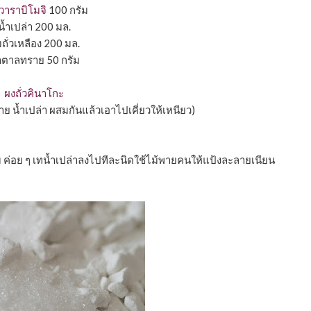
วาราบิโมจิ
100 กรัม
นํ้าเปล่า 200 มล.
ถั่วเหลือง 200 มล.
้าตาลทราย 50 กรัม
ผงถั่วคินาโกะ
าย นํ้าเปล่า ผสมกันแล้วเอาไปเคี่ยวให้เหนียว)
 ค่อย ๆ เทนํ้าเปล่าลงไปทีละนิดใช้ไม้พายคนให้แป้งละลายเนียน