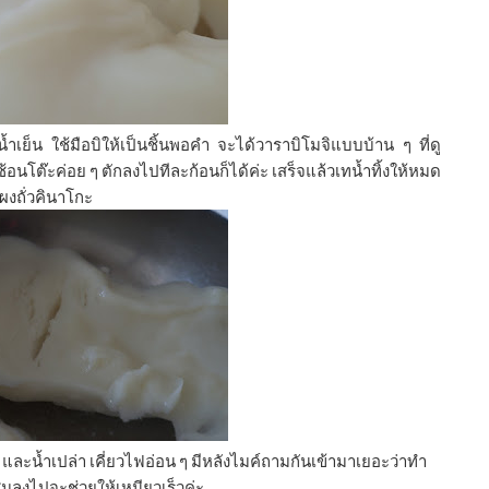
นํ้าเย็น ใช้มือบิให้เป็นชิ้นพอคำ จะได้วาราบิโมจิแบบบ้าน ๆ ที่ดู
อนโต๊ะค่อย ๆ ตักลงไปทีละก้อนก็ได้ค่ะ เสร็จแล้วเทนํ้าทิ้งให้หมด
ยผงถั่วคินาโกะ
 และนํ้าเปล่า เคี่ยวไฟอ่อน ๆ มีหลังไมค์ถามกันเข้ามาเยอะว่าทำ
ผสมลงไปจะช่วยให้เหนียวเร็วค่ะ