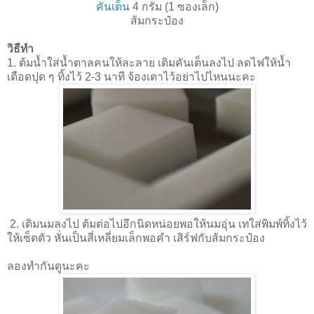
คันเต็น
4 กรัม (1 ซองเล็ก)
ส้มกระป๋อง
วิธีทำ
1. ต้มนํ้าใส่นํ้าตาลคนให้ละลาย เติมคันเต็นลงไป ลดไฟให้นํ้า
เดือดปุด ๆ ทิ้งไว้ 2-3 นาที จ้องเตาไว้อย่าไปไหนนะคะ
2. เติมนมลงไป ต้มต่อไปอีกนิดหน่อยพอให้นมอุ่น เทใส่พิมพ์ทิ้งไว้
ให้เซ็ตตัว หั่นเป็นสี่เหลี่ยมเล็กพอคำ เสิร์ฟกับส้มกระป๋อง
ลองทำกันดูนะคะ