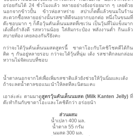
อร่อยกันได้ 24 ชั่วโมงแล้ว หลายอย่างยังอร่อยมาก ๆ เลยด้วย
นอกจากข้าวปั้น ข้าวห่อสาหร่าย สปาเก็ตตี้แล้วขนมในร้าน
สะดวกซื้อหลายอย่างนั้นรสชาติดีจนอยากบอกต่อ หนึ่งในขนมที่
ต๊ะชอบมาก ๆ ก็คือวุ้นคันเต็นนมสดที่เซเว่น เป็นวุ้นที่ไม่แข็งมาก
เด้งดึ๋งกำลังดี รสหวานน้อย ใส่ส้มกระป๋อง พลังงานตํ่า กินแล้ว
สบายท้อง เคยลองกันรึยังคะ
กว่าจะได้วุ้นค้นเต็นนมสดสูตรนี้ ซาดาโอะกับโคชิโชคดีได้กิน
ติด ๆ กันอยู่หลายรอบ กว่าจะได้วุ้นที่นุ่ม เด้ง รสชาติกลมกล่อม
หวานไม่จัดแบบที่ชอบ
นํ้าตาลนอกจากใส่เพื่อเพิ่มรสชาติแล้วยังช่วยให้วุ้นนิ่มและเด้ง
ถ้าจะลดนํ้าตาลขอแนะนำให้ลดทีละนิดนะคะ
เอาล่ะค่ะ ตามมาดู
สูตรวุ้นคันเต็นนมสด (Milk Kanten Jelly)
ที่
ต๊ะทำกินกับซาดาโอะและโคชิดีกว่า อร่อยน้า
ส่วนผสม
นํ้าเปลา 400 มล.
นํ้าตาล 55 กรัม
นมสด 300 มล.