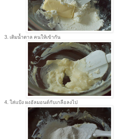
3. เติมนํ้าตาล คนให้เข้ากัน
4. ใส่แป้ง ผงอัลมอนด์กับเกลือลงไป