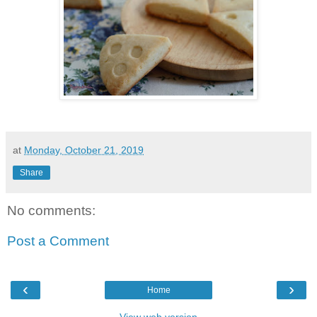
at
Monday, October 21, 2019
Share
No comments:
Post a Comment
‹
›
Home
View web version