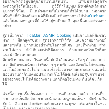
อยากจะทำครีมชีสคุกกี้มานานแสนนาน แต่พึ่งมาเจอสูตรที่
ลงตัวถูกใจวันนี้เองค่ะ ดูวิธีทำในยูทูปแล้วเพลิดเพลินมาก
อุปกรณ์ก็น้อย มีแค่อ่างผสมกับไม้พายก็ทำได้สบาย นอกจาก
ครีมชีสก็ยังมีผงอัลมอนด์ที่ต๊ะยังมีเหลือจากการใช้ทำ
สโนว์บอล
แล้วก็ยังมองหาสูตรที่ต้องใช้อยู่พอดิบพอดี สูตรนี้เลยลงตัวหลาย
อย่าง
สูตรนี้มาจาก
HidaMari ASMR Cooking
เป็นชาแนลที่ต๊ะชอบ
มาก ๆ มีแต่สูตรขนม สูตรอาหารที่เวิร์ค และความยากง่ายมี
หลายระดับ ยากหน่อยสำหรับโอกาสพิเศษ และที่ทำง่าย ส่วน
ผสมไม่มาก ทำได้บ่อยเท่าที่ต้องการ ถ้าเคยแนะนำแล้วก็ขอ
แนะนำอีกรอบนะคะ
มีคนทักบ่อยมากว่ากินแบบนี้ไม่กลัวอ้วนหรอ จริง ๆ ต้องบอกก่อ
นว่าต๊ะกินขนมน้อยกว่าที่หลาย ๆ คนคิด และถึงจะไม่ใช่คนผอม
แต่ก็ไม่อ้วนค่ะ ยังไงก็ตามต๊ะเชื่อเรื่องทางสายกลางนะ ขนมหรือ
ของหวานถ้ากินแต่พอประมาณก็ไม่ได้ส่งผลเสียต่อสุขภาพ บาง
อย่างอาจจะไม่ได้ดีต่อร่างกาย แต่ก็ดีต่อใจนะคะ กินได้ค่ะ กิน
ได้
ช่วงนี้อากาศเริ่มเย็นลงมาก ๆ จนเกือบหนาวแล้ว ก่อนที่จะ
อากาศจะเย็นจัด ต๊ะอยากจะนำเสนอเมนูขนมเย็น ๆ ดับร้อนกัน
สัก 1 - 2 อย่าง ฝากติดตามด้วยนะคะ เมนูคลายร้อนที่มาในช่วง
ที่ไม่ร้อน เพราะถ่ายรูปง่ายกว่าค่ะ